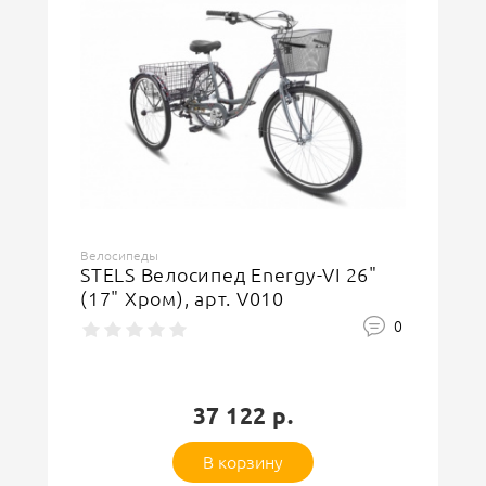
Велосипеды
STELS Велосипед Energy-VI 26"
(17" Хром), арт. V010
0
37 122 р.
В корзину